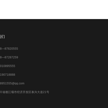
我们
28—87820555
28—87287259
7010895555
190718888
88951555@qq.com
川省都江堰市经济开发区泰兴大道21号