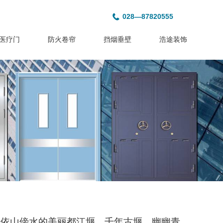
028—87820555
医疗门
防火卷帘
挡烟垂壁
浩途装饰
位于依山傍水的美丽都江堰，千年古堰，幽幽青