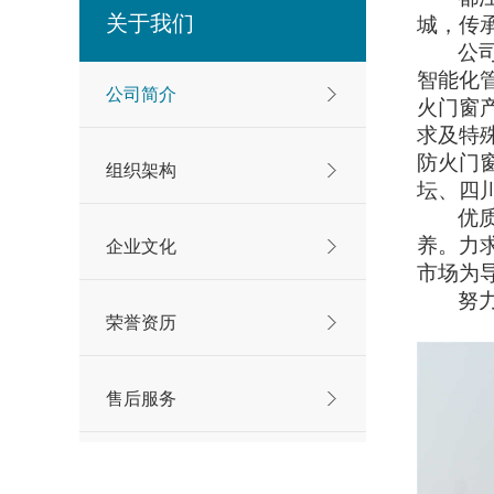
关于我们
城，传
公
智能化
公司简介
火门窗
求及特
防火门
组织架构
坛、四
优
养。力
企业文化
市场为
努
荣誉资历
售后服务