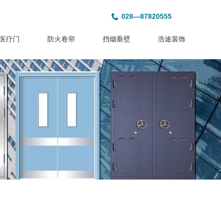
028—87820555
医疗门
防火卷帘
挡烟垂壁
浩途装饰