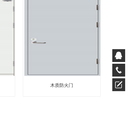
QQ
客服
028
木质防火门
—
87820