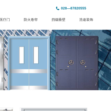
028—87820555
医疗门
防火卷帘
挡烟垂壁
浩途装饰